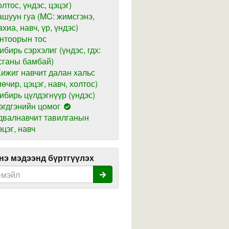
олтос, үндэс, цэцэг)
ашуун гуа (MC: жимсгэнэ,
ахиа, навч, үр, үндэс)
нтоорын тос
ибирь сэрхэлиг (үндэс, гдх:
сганы бамбай)
ижиг навчит далан хальс
мөчир, цэцэг, навч, холтос)
ибирь цүлдэгнүүр (үндэс)
эгдгэнийн цомог
двалнавчит тавилганын
эцэг, навч
э мэдээнд бүртгүүлэх