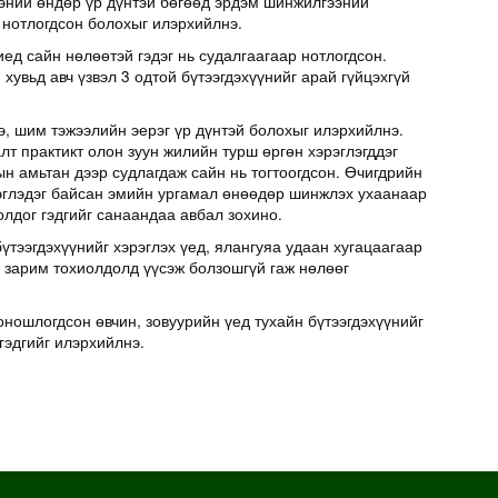
эний өндөр үр дүнтэй бөгөөд эрдэм шинжилгээний
 нотлогдсон болохыг илэрхийлнэ.
иед сайн нөлөөтэй гэдэг нь судалгаагаар нотлогдсон.
хувьд авч үзвэл 3 одтой бүтээгдэхүүнийг арай гүйцэхгүй
э, шим тэжээлийн эерэг үр дүнтэй болохыг илэрхийлнэ.
т практикт олон зуун жилийн турш өргөн хэрэглэгддэг
н амьтан дээр судлагдаж сайн нь тогтоогдсон. Өчигдрийн
эглэдэг байсан эмийн ургамал өнөөдөр шинжлэх ухаанаар
олдог гэдгийг санаандаа авбал зохино.
үтээгдэхүүнийг хэрэглэх үед, ялангуяа удаан хугацаагаар
д зарим тохиолдолд үүсэж болзошгүй гаж нөлөөг
оношлогдсон өвчин, зовуурийн үед тухайн бүтээгдэхүүнийг
гэдгийг илэрхийлнэ.