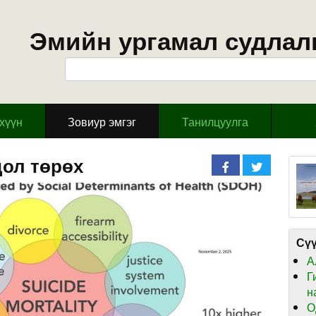
Эмийн ургамал судлал
эхүүн
Зовиур эмгэг
Танилцуулга
дол төрөх
Сүү
А
Г
н
О