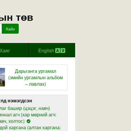
ын төв
Хайх
Хаяг
English
Дарьганга ургамал
(эмийн ургамлын альбом
– лавлах)
лд нэмэгдсэн
лаг башир (цэцэг, навч)
иннал агч (хар мөрний агч:
авч, холтос)
дой харгана (алтан харгана: