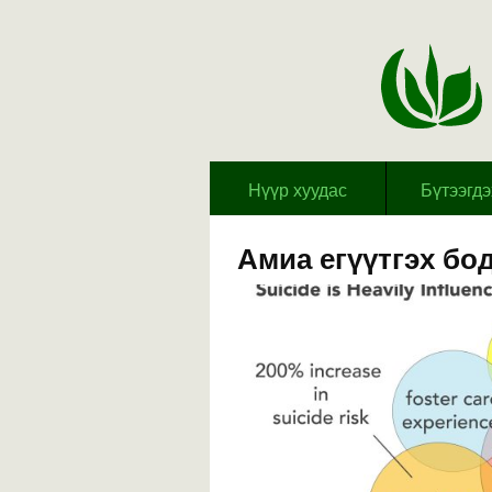
Hүүр хуудас
Бүтээгд
Амиа егүүтгэх бо