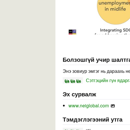
Болзошгүй учир шалтга
Энэ зовиур эмгэг нь дараахь н
Сэтгэцийн гүн ядарг
Эх сурвалж
www.neiglobal.com
Тэмдэглэгээний утга