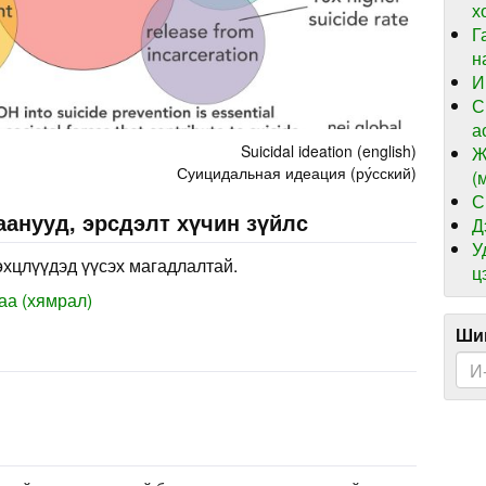
х
Г
н
И
С
а
Suicidal ideation (english)
Ж
Суицидальная идеация (ру́сский)
(
С
анууд, эрсдэлт хүчин зүйлс
Д
У
өхцлүүдэд үүсэх магадлалтай.
ц
аа (хямрал)
Шин