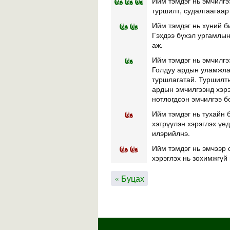
Ийм тэмдэг нь эмчилгэ
туршилт, судалгаагаар
Ийм тэмдэг нь хүний б
Гэхдээ бүхэл ургамлын 
аж.
Ийм тэмдэг нь эмчилгэ
Голдуу ардын уламжлал
туршлагатай. Туршилты
ардын эмчилгээнд хэр
нотлогдсон эмчилгээ б
Ийм тэмдэг нь тухайн б
хэтрүүлэн хэрэглэх үе
илэрийлнэ.
Ийм тэмдэг нь эмчээр 
хэрэглэх нь зохимжгүй 
« Буцах