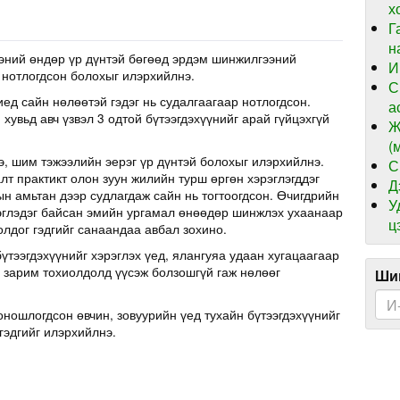
х
Г
н
эний өндөр үр дүнтэй бөгөөд эрдэм шинжилгээний
И
 нотлогдсон болохыг илэрхийлнэ.
С
иед сайн нөлөөтэй гэдэг нь судалгаагаар нотлогдсон.
а
хувьд авч үзвэл 3 одтой бүтээгдэхүүнийг арай гүйцэхгүй
Ж
(
э, шим тэжээлийн эерэг үр дүнтэй болохыг илэрхийлнэ.
С
т практикт олон зуун жилийн турш өргөн хэрэглэгддэг
Д
н амьтан дээр судлагдаж сайн нь тогтоогдсон. Өчигдрийн
У
эглэдэг байсан эмийн ургамал өнөөдөр шинжлэх ухаанаар
ц
олдог гэдгийг санаандаа авбал зохино.
үтээгдэхүүнийг хэрэглэх үед, ялангуяа удаан хугацаагаар
д зарим тохиолдолд үүсэж болзошгүй гаж нөлөөг
Шин
оношлогдсон өвчин, зовуурийн үед тухайн бүтээгдэхүүнийг
гэдгийг илэрхийлнэ.