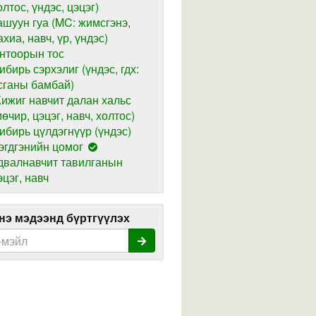
олтос, үндэс, цэцэг)
ашуун гуа (MC: жимсгэнэ,
ахиа, навч, үр, үндэс)
нтоорын тос
ибирь сэрхэлиг (үндэс, гдх:
сганы бамбай)
ижиг навчит далан хальс
мөчир, цэцэг, навч, холтос)
ибирь цүлдэгнүүр (үндэс)
эгдгэнийн цомог
двалнавчит тавилганын
эцэг, навч
э мэдээнд бүртгүүлэх