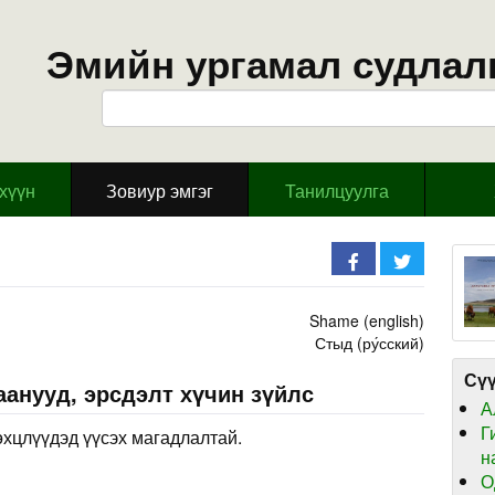
Эмийн ургамал судлал
эхүүн
Зовиур эмгэг
Танилцуулга
Shame (english)
Стыд (ру́сский)
Сүү
анууд, эрсдэлт хүчин зүйлс
А
Г
өхцлүүдэд үүсэх магадлалтай.
н
О