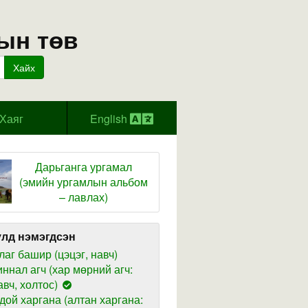
ын төв
Хайх
Хаяг
English
Дарьганга ургамал
(эмийн ургамлын альбом
– лавлах)
лд нэмэгдсэн
лаг башир (цэцэг, навч)
иннал агч (хар мөрний агч:
авч, холтос)
дой харгана (алтан харгана: