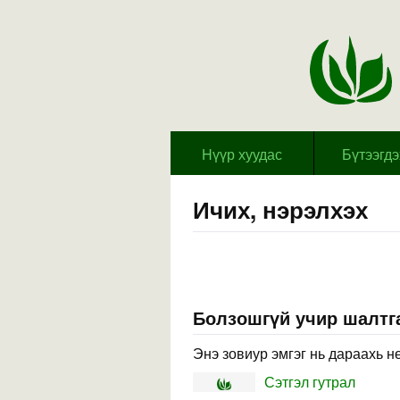
Hүүр хуудас
Бүтээгд
Ичих, нэрэлхэх
Болзошгүй учир шалтга
Энэ зовиур эмгэг нь дараахь н
Сэтгэл гутрал