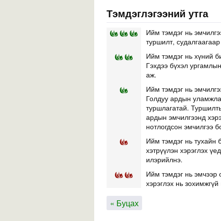
Тэмдэглэгээний утга
Ийм тэмдэг нь эмчилгэ
туршилт, судалгаагаар
Ийм тэмдэг нь хүний б
Гэхдээ бүхэл ургамлын 
аж.
Ийм тэмдэг нь эмчилгэ
Голдуу ардын уламжлал
туршлагатай. Туршилты
ардын эмчилгээнд хэр
нотлогдсон эмчилгээ б
Ийм тэмдэг нь тухайн б
хэтрүүлэн хэрэглэх үе
илэрийлнэ.
Ийм тэмдэг нь эмчээр 
хэрэглэх нь зохимжгүй 
« Буцах