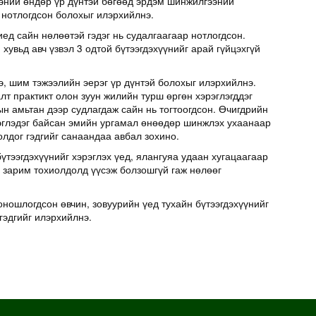
эний өндөр үр дүнтэй бөгөөд эрдэм шинжилгээний
 нотлогдсон болохыг илэрхийлнэ.
иед сайн нөлөөтэй гэдэг нь судалгаагаар нотлогдсон.
хувьд авч үзвэл 3 одтой бүтээгдэхүүнийг арай гүйцэхгүй
э, шим тэжээлийн эерэг үр дүнтэй болохыг илэрхийлнэ.
т практикт олон зуун жилийн турш өргөн хэрэглэгддэг
н амьтан дээр судлагдаж сайн нь тогтоогдсон. Өчигдрийн
эглэдэг байсан эмийн ургамал өнөөдөр шинжлэх ухаанаар
олдог гэдгийг санаандаа авбал зохино.
үтээгдэхүүнийг хэрэглэх үед, ялангуяа удаан хугацаагаар
д зарим тохиолдолд үүсэж болзошгүй гаж нөлөөг
оношлогдсон өвчин, зовуурийн үед тухайн бүтээгдэхүүнийг
гэдгийг илэрхийлнэ.