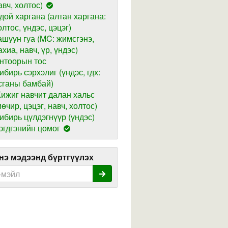
авч, холтос)
дой харгана (алтан харгана:
олтос, үндэс, цэцэг)
ашуун гуа (MC: жимсгэнэ,
ахиа, навч, үр, үндэс)
нтоорын тос
ибирь сэрхэлиг (үндэс, гдх:
сганы бамбай)
ижиг навчит далан хальс
мөчир, цэцэг, навч, холтос)
ибирь цүлдэгнүүр (үндэс)
эгдгэнийн цомог
э мэдээнд бүртгүүлэх