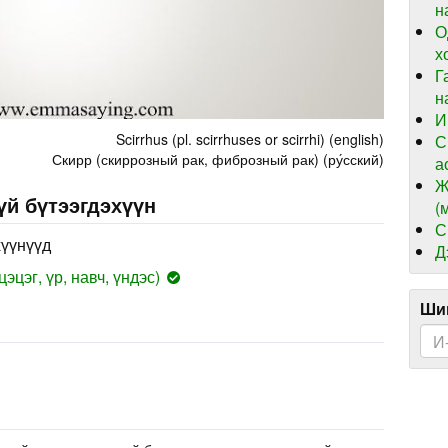
н
О
х
Г
н
И
Scirrhus (pl. scirrhuses or scirrhi) (english)
С
Скирр (скиррозный рак, фиброзный рак) (ру́сский)
а
Ж
үй бүтээгдэхүүн
(
С
хүүнүүд
Д
эцэг, үр, навч, үндэс)
Шин