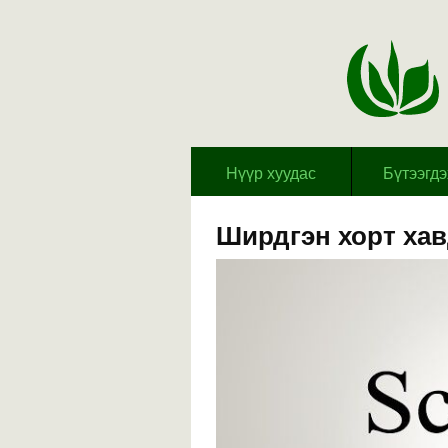
Hүүр хуудас
Бүтээгд
Ширдгэн хорт ха