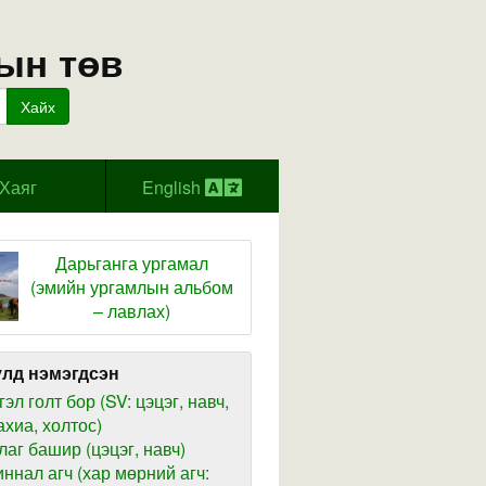
ын төв
Хайх
Хаяг
English
Дарьганга ургамал
(эмийн ургамлын альбом
– лавлах)
лд нэмэгдсэн
гэл голт бор (SV: цэцэг, навч,
ахиа, холтос)
лаг башир (цэцэг, навч)
иннал агч (хар мөрний агч: