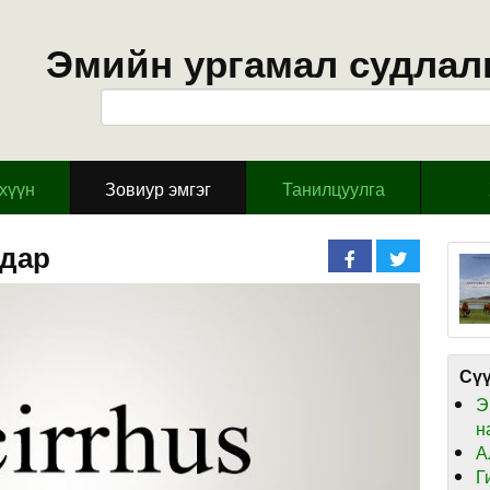
Эмийн ургамал судлал
эхүүн
Зовиур эмгэг
Танилцуулга
вдар
Сүү
Э
н
А
Г