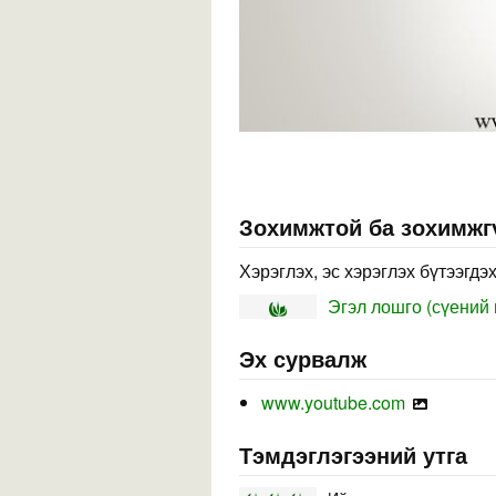
Зохимжтой ба зохимжг
Хэрэглэх, эс хэрэглэх бүтээгдэ
Эгэл лошго (сүений ц
Эх сурвалж
www.youtube.com
Тэмдэглэгээний утга