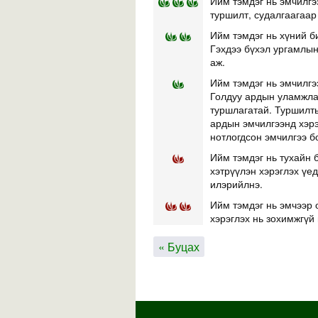
Ийм тэмдэг нь эмчилгэ
туршилт, судалгаагаар
Ийм тэмдэг нь хүний б
Гэхдээ бүхэл ургамлын 
аж.
Ийм тэмдэг нь эмчилгэ
Голдуу ардын уламжлал
туршлагатай. Туршилты
ардын эмчилгээнд хэр
нотлогдсон эмчилгээ б
Ийм тэмдэг нь тухайн б
хэтрүүлэн хэрэглэх үе
илэрийлнэ.
Ийм тэмдэг нь эмчээр 
хэрэглэх нь зохимжгүй 
« Буцах