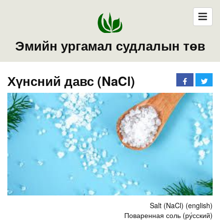
Эмийн ургамал судлалын төв
Хүнсний давс (NaCl)
Salt (NaCl) (english)
Поваренная соль (ру́сский)