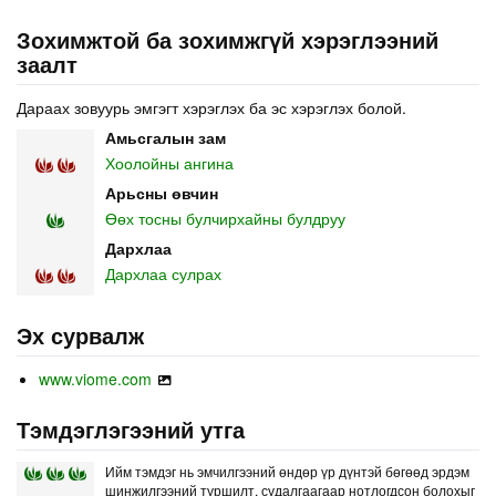
Зохимжтой ба зохимжгүй хэрэглээний
заалт
Дараах зовуурь эмгэгт хэрэглэх ба эс хэрэглэх болой.
Амьсгалын зам
Хоолойны ангина
Арьсны өвчин
Өөх тосны булчирхайны булдруу
Дархлаа
Дархлаа сулрах
Эх сурвалж
www.viome.com
Тэмдэглэгээний утга
Ийм тэмдэг нь эмчилгээний өндөр үр дүнтэй бөгөөд эрдэм
шинжилгээний туршилт, судалгаагаар нотлогдсон болохыг