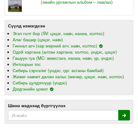
(эмийн ургамлын альбом – лавлах)
Сүүлд нэмэгдсэн
Эгэл голт бор (SV: цэцэг, навч, нахиа, холтос)
Алаг башир (цэцэг, навч)
Гиннал агч (хар мөрний агч: навч, холтос)
Одой харгана (алтан харгана: холтос, үндэс, цэцэг)
Гашуун гуа (MC: жимсгэнэ, нахиа, навч, үр, үндэс)
Интоорын тос
Сибирь сэрхэлиг (үндэс, гдх: асганы бамбай)
Жижиг навчит далан хальс (мөчир, цэцэг, навч, холтос)
Сибирь цүлдэгнүүр (үндэс)
Дэгдгэнийн цомог
Шинэ мэдээнд бүртгүүлэх