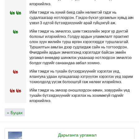
илэрхийлнэ.
Ийм тэмдэг нь хүний биед сайн нөлөөтэй гэдэг нь
судалгаагаар нотлогдсон. Гэхдээ бүхэл ургамлын хувьд авч
үзвэл 3 одтой бүтээгдэхүүнийг арай гүйцэхгүй аж.
Ийм тэмдэг нь эмчилгээ, шим тэжээлийн эерэг үр дүнтэй
болохыг илэрхийлнэ. Голдуу ардын уламжлалт практикт
олон зуун жилийн турш өргөн хэрэглэгддэг туршлагатай.
Туршилтын амьтан дээр судлагдаж сайн нь тогтоогдсон.
Өчигдрийн ардын эмчилгээнд хэрэглэдэг байсан эмийн
ургамал өнөөдөр шинжлэх ухаанаар нотлогдсон эмчилгээ
болдог гэдгийг санаандаа авбал зохино.
Ийм тэмдэг нь тухайн бүтээгдэхүүнийг хэрэглэх үед,
ялангуяа удаан хугацаагаар хэтрүүлэн хэрэглэх үед зарим
тохиолдолд үүсэж болзошгүй гаж нөлөөг илэрийлнэ.
Ийм тэмдэг нь эмчээр оношлогдсон өвчин, зовуурийн үед
тухайн бүтээгдэхүүнийг хэрэглэх нь зохимжгүй гэдгийг
илэрхийлнэ.
« Буцах
Дарьганга ургамал