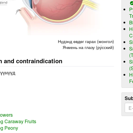
P
T
B
H
C
Нүдэнд өвдөг гарах (монгол)
S
Ячмень на глазу (ру́сский)
S
(
n and contraindication
S
(
хүүнүүд
H
F
Sub
lowers
ng Caraway Fruits
ing Peony