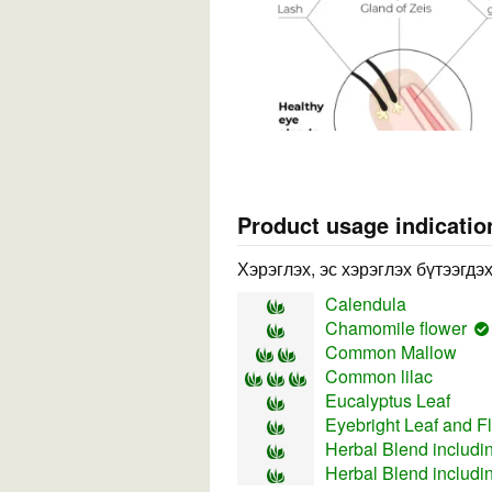
Product usage indicatio
Хэрэглэх, эс хэрэглэх бүтээгдэ
Calendula
Chamomile flower
Common Mallow
Common lilac
Eucalyptus Leaf
Eyebright Leaf and F
Herbal Blend includi
Herbal Blend includ