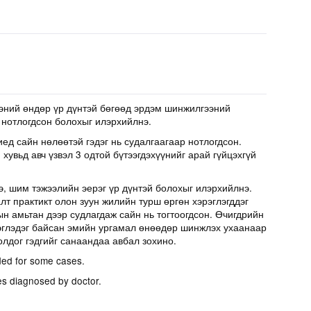
эний өндөр үр дүнтэй бөгөөд эрдэм шинжилгээний
 нотлогдсон болохыг илэрхийлнэ.
иед сайн нөлөөтэй гэдэг нь судалгаагаар нотлогдсон.
хувьд авч үзвэл 3 одтой бүтээгдэхүүнийг арай гүйцэхгүй
э, шим тэжээлийн эерэг үр дүнтэй болохыг илэрхийлнэ.
т практикт олон зуун жилийн турш өргөн хэрэглэгддэг
н амьтан дээр судлагдаж сайн нь тогтоогдсон. Өчигдрийн
эглэдэг байсан эмийн ургамал өнөөдөр шинжлэх ухаанаар
олдог гэдгийг санаандаа авбал зохино.
ed for some cases.
es diagnosed by doctor.