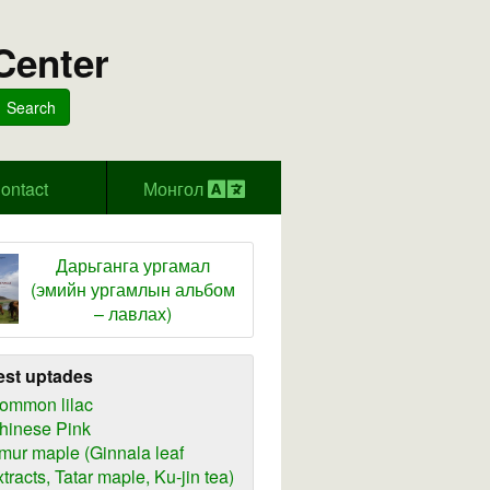
Center
Search
ontact
Монгол
Дарьганга ургамал
(эмийн ургамлын альбом
– лавлах)
est uptades
ommon lilac
hinese Pink
mur maple (Ginnala leaf
xtracts, Tatar maple, Ku-jin tea)