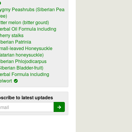
ygmy Peashrubs (Siberian Pea
ree)
itter melon (bitter gourd)
erbal Oil Formula including
herry stalks
iberian Patrinia
mall-leaved Honeysuckle
Tatarian honeysuckle)
iberian Phlojodicarpus
Siberian Bladder-fruit)
erbal Formula including
elwort
scribe to latest uptades