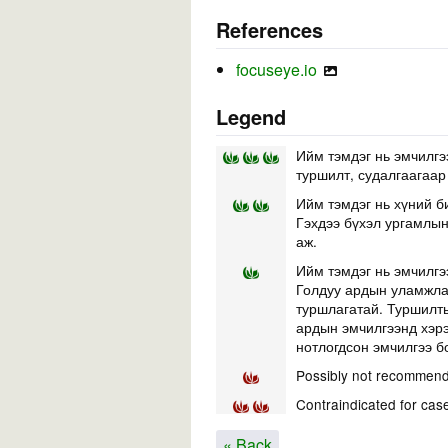
References
focuseye.io
Legend
Ийм тэмдэг нь эмчилгэ
туршилт, судалгаагаар
Ийм тэмдэг нь хүний б
Гэхдээ бүхэл ургамлын 
аж.
Ийм тэмдэг нь эмчилгэ
Голдуу ардын уламжлал
туршлагатай. Туршилты
ардын эмчилгээнд хэр
нотлогдсон эмчилгээ б
Possibly not recommend
Contraindicated for cas
« Back