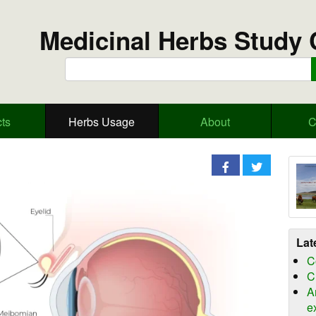
Medicinal Herbs Study 
ts
Herbs Usage
About
C
Lat
C
C
A
e