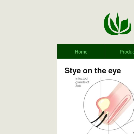
Home
Produc
Stye on the eye