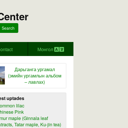
Center
Search
ontact
Монгол
Дарьганга ургамал
(эмийн ургамлын альбом
– лавлах)
est uptades
ommon lilac
hinese Pink
mur maple (Ginnala leaf
xtracts, Tatar maple, Ku-jin tea)