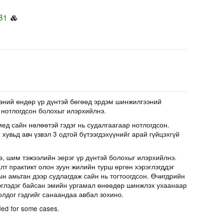
B1
эний өндөр үр дүнтэй бөгөөд эрдэм шинжилгээний
 нотлогдсон болохыг илэрхийлнэ.
иед сайн нөлөөтэй гэдэг нь судалгаагаар нотлогдсон.
хувьд авч үзвэл 3 одтой бүтээгдэхүүнийг арай гүйцэхгүй
э, шим тэжээлийн эерэг үр дүнтэй болохыг илэрхийлнэ.
т практикт олон зуун жилийн турш өргөн хэрэглэгддэг
н амьтан дээр судлагдаж сайн нь тогтоогдсон. Өчигдрийн
эглэдэг байсан эмийн ургамал өнөөдөр шинжлэх ухаанаар
олдог гэдгийг санаандаа авбал зохино.
ed for some cases.