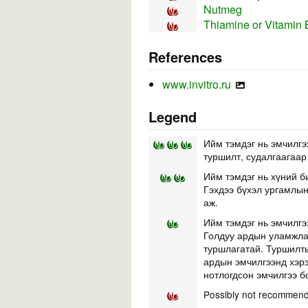
Nutmeg
Thiamine or Vitamin 
References
www.invitro.ru
Legend
Ийм тэмдэг нь эмчилгэ
туршилт, судалгаагаар
Ийм тэмдэг нь хүний б
Гэхдээ бүхэл ургамлын 
аж.
Ийм тэмдэг нь эмчилгэ
Голдуу ардын уламжлал
туршлагатай. Туршилты
ардын эмчилгээнд хэр
нотлогдсон эмчилгээ б
Possibly not recommend