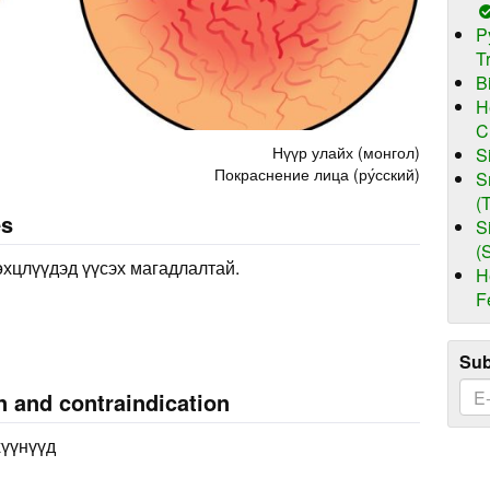
P
T
B
H
C
Нүүр улайх (монгол)
S
Покраснение лица (ру́сский)
S
(
es
S
(
өхцлүүдэд үүсэх магадлалтай.
H
F
Sub
n and contraindication
хүүнүүд