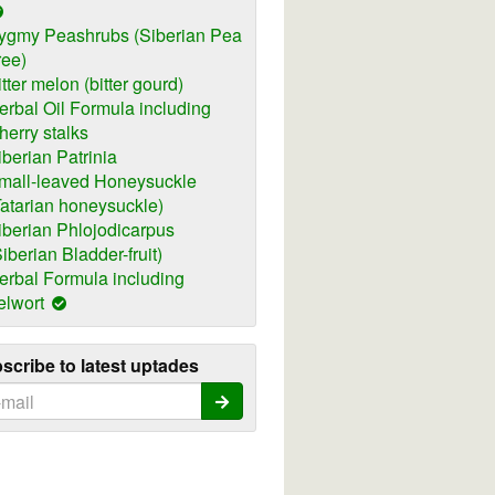
ygmy Peashrubs (Siberian Pea
ree)
itter melon (bitter gourd)
erbal Oil Formula including
herry stalks
iberian Patrinia
mall-leaved Honeysuckle
Tatarian honeysuckle)
iberian Phlojodicarpus
Siberian Bladder-fruit)
erbal Formula including
elwort
scribe to latest uptades