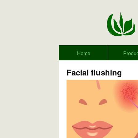
Home
Produc
Facial ﬂushing