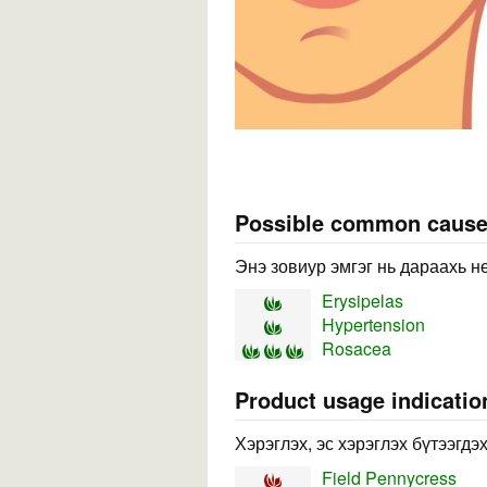
Possible common caus
Энэ зовиур эмгэг нь дараахь н
Erysipelas
Hypertension
Rosacea
Product usage indicatio
Хэрэглэх, эс хэрэглэх бүтээгдэ
Field Pennycress