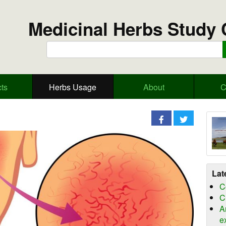
Medicinal Herbs Study 
ts
Herbs Usage
About
C
Lat
C
C
A
e